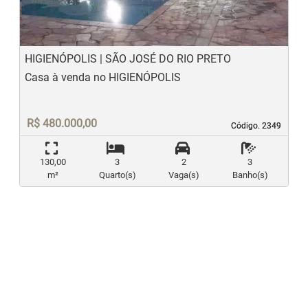
HIGIENÓPOLIS | SÃO JOSÉ DO RIO PRETO
Casa à venda no HIGIENÓPOLIS
R$ 480.000,00
Código. 2349
Código. 2349
130,00
3
2
3
m²
Quarto(s)
Vaga(s)
Banho(s)