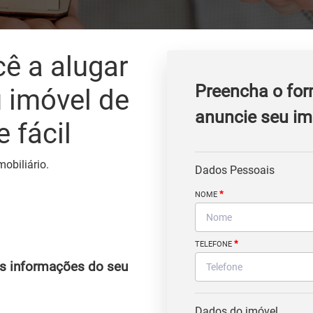
ê a alugar
Preencha o for
 imóvel de
anuncie seu im
 fácil
obiliário.
Dados Pessoais
*
NOME
*
TELEFONE
as informações do seu
Dados do imóvel