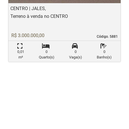
CENTRO | JALES,
Terreno à venda no CENTRO
R$ 3.000.000,00
Código. 5881
Código. 5881
0,01
0
0
0
m²
Quarto(s)
Vaga(s)
Banho(s)