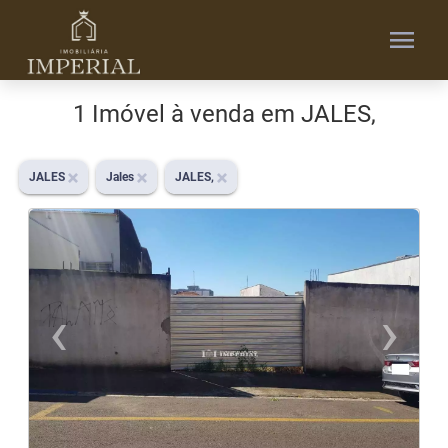
menu
1 Imóvel à venda em JALES,
JALES
Jales
JALES,
‹
›
Previous
N