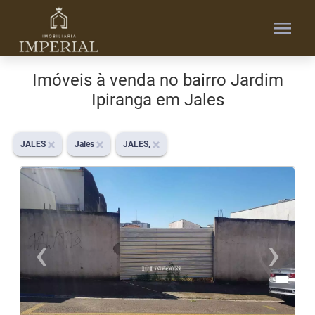
menu
Imóveis à venda no bairro Jardim
Ipiranga em Jales
JALES
Jales
JALES,
‹
›
Previous
N