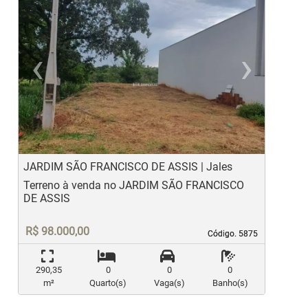
‹
›
Previous
Ne
JARDIM SÃO FRANCISCO DE ASSIS | Jales
J
Terreno à venda no JARDIM SÃO FRANCISCO
T
DE ASSIS
R$ 98.000,00
Código. 5875
Código. 5875
290,35
0
0
0
m²
Quarto(s)
Vaga(s)
Banho(s)