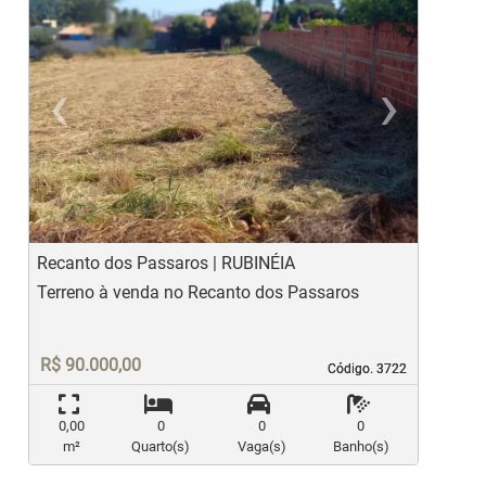
‹
›
Previous
Ne
Recanto dos Passaros | RUBINÉIA
R
Terreno à venda no Recanto dos Passaros
T
II
R$ 90.000,00
Código. 3722
Código. 3722
0,00
0
0
0
m²
Quarto(s)
Vaga(s)
Banho(s)