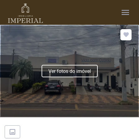
menu
Ver fotos do imóvel