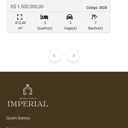
R$ 1.500.000,00
Código. 3828
Código. 3828
415,44
3
3
7
m²
Quarto(s)
Vaga(s)
Banho(s)
Quem Somos