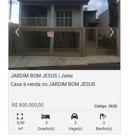
‹
›
Previous
Ne
JARDIM BOM JESUS | Jales
R
Casa à venda no JARDIM BOM JESUS
C
R$ 800.000,00
Código. 3650
Código. 3650
0,00
3
2
2
m²
Quarto(s)
Vaga(s)
Banho(s)