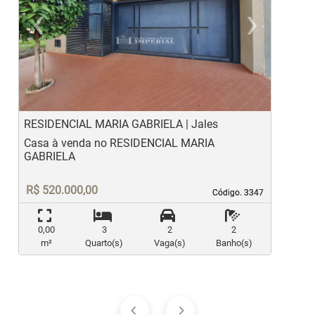
‹
›
Previous
Ne
RESIDENCIAL MARIA GABRIELA | Jales
J
Casa à venda no RESIDENCIAL MARIA
C
GABRIELA
R$ 520.000,00
Código. 3347
Código. 3347
0,00
3
2
2
m²
Quarto(s)
Vaga(s)
Banho(s)