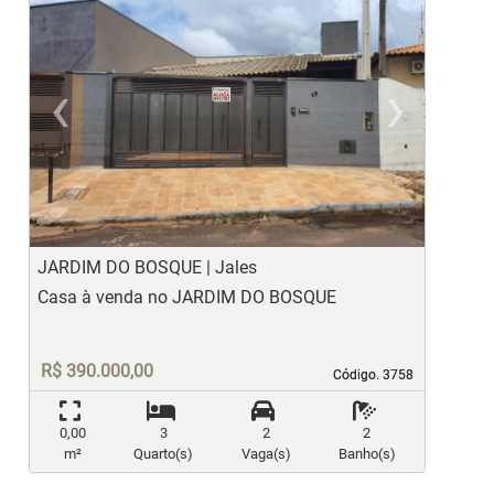
‹
›
Previous
Ne
JARDIM DO BOSQUE | Jales
M
Casa à venda no JARDIM DO BOSQUE
C
R$ 390.000,00
Código. 3758
Código. 3758
0,00
3
2
2
m²
Quarto(s)
Vaga(s)
Banho(s)