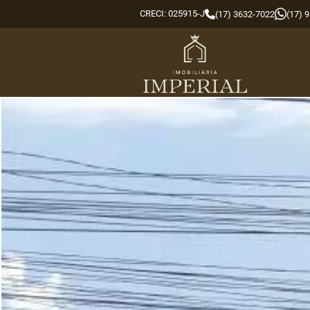
CRECI: 025915-J
(17) 3632-7022
(17) 